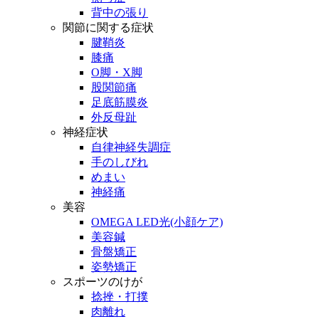
背中の張り
関節に関する症状
腱鞘炎
膝痛
O脚・X脚
股関節痛
足底筋膜炎
外反母趾
神経症状
自律神経失調症
手のしびれ
めまい
神経痛
美容
OMEGA LED光(小顔ケア)
美容鍼
骨盤矯正
姿勢矯正
スポーツのけが
捻挫・打撲
肉離れ