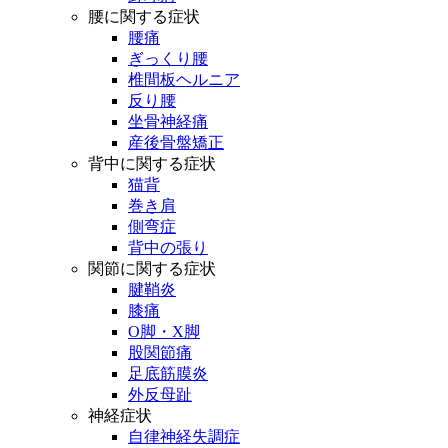
腰に関する症状
腰痛
ぎっくり腰
椎間板ヘルニア
反り腰
坐骨神経痛
産後骨盤矯正
背中に関する症状
猫背
巻き肩
側弯症
背中の張り
関節に関する症状
腱鞘炎
膝痛
O脚・X脚
股関節痛
足底筋膜炎
外反母趾
神経症状
自律神経失調症