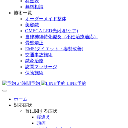
料金表
無料相談
施術一覧
オーダーメイド整体
美容鍼
OMEGA LED光(小顔ケア)
自律神経特化鍼灸（不妊治療適応）
骨盤矯正
EMS(ダイエット・姿勢改善)
交通事故施術
鍼灸治療
訪問マッサージ
保険施術
24時間予約
LINE予約
ホーム
対応症状
首に関する症状
寝違え
頭痛