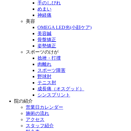
手のしびれ
めまい
神経痛
美容
OMEGA LED光(小顔ケア)
美容鍼
骨盤矯正
姿勢矯正
スポーツのけが
捻挫・打撲
肉離れ
スポーツ障害
野球肘
テニス肘
成長痛（オスグッド）
シンスプリント
院の紹介
営業日カレンダー
施術の流れ
アクセス
スタッフ紹介