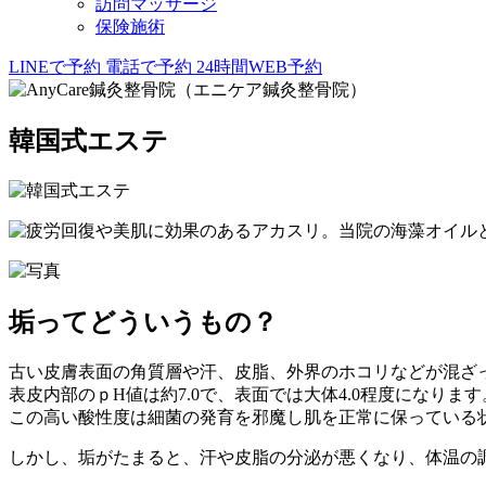
訪問マッサージ
保険施術
LINEで予約
電話で予約
24時間WEB予約
韓国式エステ
垢ってどういうもの？
古い皮膚表面の角質層や汗、皮脂、外界のホコリなどが混ざ
表皮内部のｐH値は約7.0で、表面では大体4.0程度になります
この高い酸性度は細菌の発育を邪魔し肌を正常に保っている
しかし、垢がたまると、汗や皮脂の分泌が悪くなり、体温の