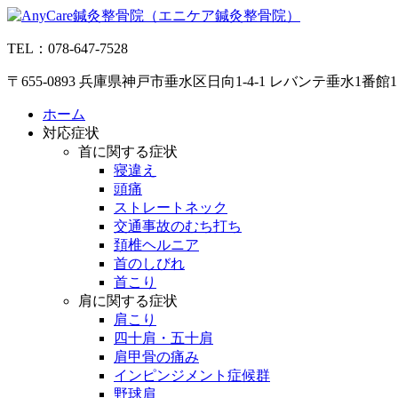
コ
ン
TEL：078-647-7528
テ
ン
〒655-0893 兵庫県神戸市垂水区日向1-4-1 レバンテ垂水1番館
ツ
へ
ホーム
ス
対応症状
キ
首に関する症状
ッ
寝違え
プ
頭痛
ストレートネック
交通事故のむち打ち
頚椎ヘルニア
首のしびれ
首こり
肩に関する症状
肩こり
四十肩・五十肩
肩甲骨の痛み
インピンジメント症候群
野球肩