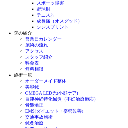
スポーツ障害
野球肘
テニス肘
成長痛（オスグッド）
シンスプリント
院の紹介
営業日カレンダー
施術の流れ
アクセス
スタッフ紹介
料金表
無料相談
施術一覧
オーダーメイド整体
美容鍼
OMEGA LED光(小顔ケア)
自律神経特化鍼灸（不妊治療適応）
骨盤矯正
EMS(ダイエット・姿勢改善)
交通事故施術
鍼灸治療