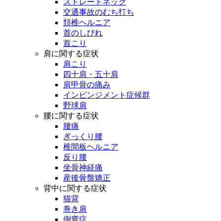
ストレートネック
交通事故のむち打ち
頚椎ヘルニア
首のしびれ
首こり
肩に関する症状
肩こり
四十肩・五十肩
肩甲骨の痛み
インピンジメント症候群
野球肩
腰に関する症状
腰痛
ぎっくり腰
椎間板ヘルニア
反り腰
坐骨神経痛
産後骨盤矯正
背中に関する症状
猫背
巻き肩
側弯症