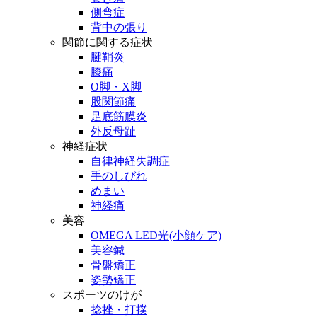
側弯症
背中の張り
関節に関する症状
腱鞘炎
膝痛
O脚・X脚
股関節痛
足底筋膜炎
外反母趾
神経症状
自律神経失調症
手のしびれ
めまい
神経痛
美容
OMEGA LED光(小顔ケア)
美容鍼
骨盤矯正
姿勢矯正
スポーツのけが
捻挫・打撲