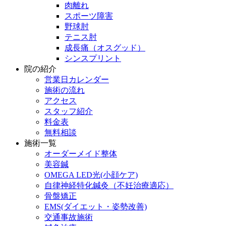
肉離れ
スポーツ障害
野球肘
テニス肘
成長痛（オスグッド）
シンスプリント
院の紹介
営業日カレンダー
施術の流れ
アクセス
スタッフ紹介
料金表
無料相談
施術一覧
オーダーメイド整体
美容鍼
OMEGA LED光(小顔ケア)
自律神経特化鍼灸（不妊治療適応）
骨盤矯正
EMS(ダイエット・姿勢改善)
交通事故施術