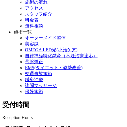
施術の流れ
アクセス
スタッフ紹介
料金表
無料相談
施術一覧
オーダーメイド整体
美容鍼
OMEGA LED光(小顔ケア)
自律神経特化鍼灸（不妊治療適応）
骨盤矯正
EMS(ダイエット・姿勢改善)
交通事故施術
鍼灸治療
訪問マッサージ
保険施術
受付時間
Reception Hours