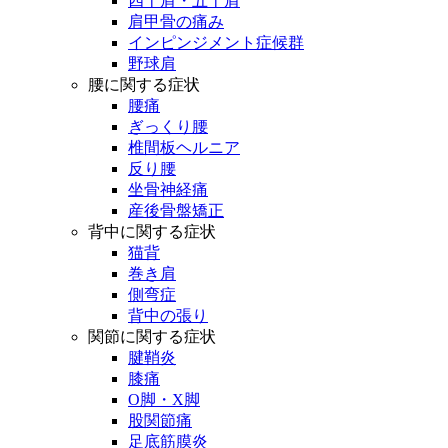
四十肩・五十肩
肩甲骨の痛み
インピンジメント症候群
野球肩
腰に関する症状
腰痛
ぎっくり腰
椎間板ヘルニア
反り腰
坐骨神経痛
産後骨盤矯正
背中に関する症状
猫背
巻き肩
側弯症
背中の張り
関節に関する症状
腱鞘炎
膝痛
O脚・X脚
股関節痛
足底筋膜炎