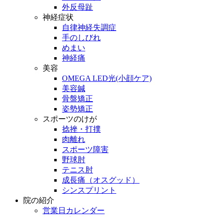
外反母趾
神経症状
自律神経失調症
手のしびれ
めまい
神経痛
美容
OMEGA LED光(小顔ケア)
美容鍼
骨盤矯正
姿勢矯正
スポーツのけが
捻挫・打撲
肉離れ
スポーツ障害
野球肘
テニス肘
成長痛（オスグッド）
シンスプリント
院の紹介
営業日カレンダー