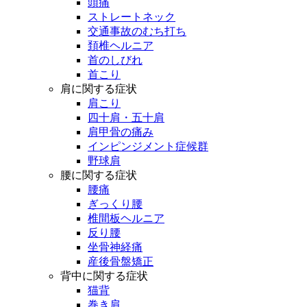
頭痛
ストレートネック
交通事故のむち打ち
頚椎ヘルニア
首のしびれ
首こり
肩に関する症状
肩こり
四十肩・五十肩
肩甲骨の痛み
インピンジメント症候群
野球肩
腰に関する症状
腰痛
ぎっくり腰
椎間板ヘルニア
反り腰
坐骨神経痛
産後骨盤矯正
背中に関する症状
猫背
巻き肩