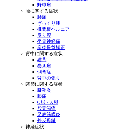
野球肩
腰に関する症状
腰痛
ぎっくり腰
椎間板ヘルニア
反り腰
坐骨神経痛
産後骨盤矯正
背中に関する症状
猫背
巻き肩
側弯症
背中の張り
関節に関する症状
腱鞘炎
膝痛
O脚・X脚
股関節痛
足底筋膜炎
外反母趾
神経症状