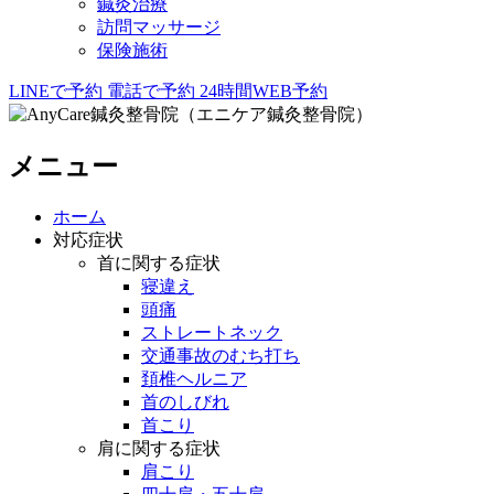
鍼灸治療
訪問マッサージ
保険施術
LINEで予約
電話で予約
24時間WEB予約
メニュー
ホーム
対応症状
首に関する症状
寝違え
頭痛
ストレートネック
交通事故のむち打ち
頚椎ヘルニア
首のしびれ
首こり
肩に関する症状
肩こり