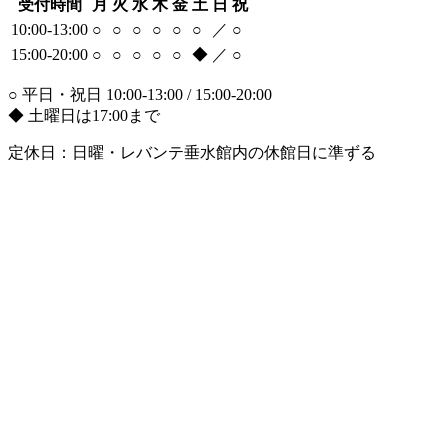
受付時間
月
火
水
木
金
土
日
祝
10:00-13:00
○
○
○
○
○
○
／
○
15:00-20:00
○
○
○
○
○
◆
／
○
○ 平日・祝日 10:00-13:00 / 15:00-20:00
◆ 土曜日は17:00まで
定休日：日曜・レバンテ垂水館内の休館日に準ずる