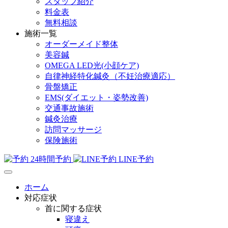
スタッフ紹介
料金表
無料相談
施術一覧
オーダーメイド整体
美容鍼
OMEGA LED光(小顔ケア)
自律神経特化鍼灸（不妊治療適応）
骨盤矯正
EMS(ダイエット・姿勢改善)
交通事故施術
鍼灸治療
訪問マッサージ
保険施術
24時間予約
LINE予約
ホーム
対応症状
首に関する症状
寝違え