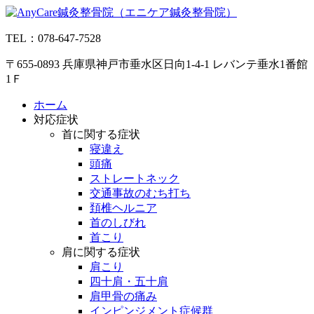
コ
ン
TEL：078-647-7528
テ
ン
〒655-0893 兵庫県神戸市垂水区日向1-4-1 レバンテ垂水1番館
ツ
1Ｆ
へ
ス
ホーム
キ
対応症状
ッ
首に関する症状
プ
寝違え
頭痛
ストレートネック
交通事故のむち打ち
頚椎ヘルニア
首のしびれ
首こり
肩に関する症状
肩こり
四十肩・五十肩
肩甲骨の痛み
インピンジメント症候群