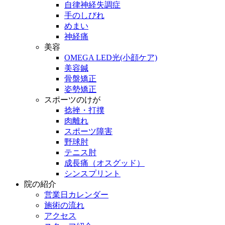
自律神経失調症
手のしびれ
めまい
神経痛
美容
OMEGA LED光(小顔ケア)
美容鍼
骨盤矯正
姿勢矯正
スポーツのけが
捻挫・打撲
肉離れ
スポーツ障害
野球肘
テニス肘
成長痛（オスグッド）
シンスプリント
院の紹介
営業日カレンダー
施術の流れ
アクセス