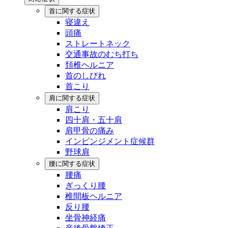
首に関する症状
寝違え
頭痛
ストレートネック
交通事故のむち打ち
頚椎ヘルニア
首のしびれ
首こり
肩に関する症状
肩こり
四十肩・五十肩
肩甲骨の痛み
インピンジメント症候群
野球肩
腰に関する症状
腰痛
ぎっくり腰
椎間板ヘルニア
反り腰
坐骨神経痛