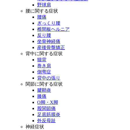
野球肩
腰に関する症状
腰痛
ぎっくり腰
椎間板ヘルニア
反り腰
坐骨神経痛
産後骨盤矯正
背中に関する症状
猫背
巻き肩
側弯症
背中の張り
関節に関する症状
腱鞘炎
膝痛
O脚・X脚
股関節痛
足底筋膜炎
外反母趾
神経症状