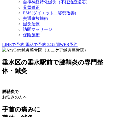
自律神経特化鍼灸（不妊治療適応）
骨盤矯正
EMS(ダイエット・姿勢改善)
交通事故施術
鍼灸治療
訪問マッサージ
保険施術
LINEで予約
電話で予約
24時間WEB予約
垂水区の垂水駅前で腱鞘炎の専門整
体・鍼灸
腱鞘炎
で
お悩みの方へ
手首の痛みに