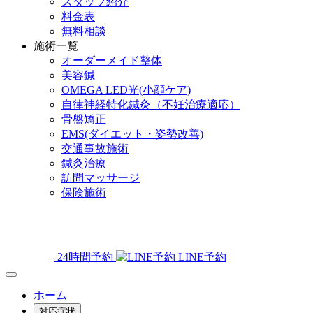
スタッフ紹介
料金表
無料相談
施術一覧
オーダーメイド整体
美容鍼
OMEGA LED光(小顔ケア)
自律神経特化鍼灸（不妊治療適応）
骨盤矯正
EMS(ダイエット・姿勢改善)
交通事故施術
鍼灸治療
訪問マッサージ
保険施術
24時間予約
LINE予約
ホーム
対応症状