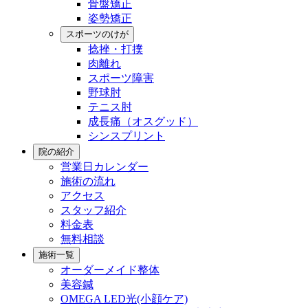
骨盤矯正
姿勢矯正
スポーツのけが
捻挫・打撲
肉離れ
スポーツ障害
野球肘
テニス肘
成長痛（オスグッド）
シンスプリント
院の紹介
営業日カレンダー
施術の流れ
アクセス
スタッフ紹介
料金表
無料相談
施術一覧
オーダーメイド整体
美容鍼
OMEGA LED光(小顔ケア)