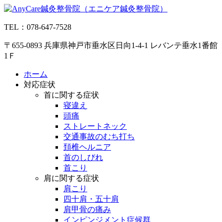
コ
ン
TEL：078-647-7528
テ
ン
〒655-0893 兵庫県神戸市垂水区日向1-4-1 レバンテ垂水1番館
ツ
1Ｆ
へ
ス
ホーム
キ
対応症状
ッ
首に関する症状
プ
寝違え
頭痛
ストレートネック
交通事故のむち打ち
頚椎ヘルニア
首のしびれ
首こり
肩に関する症状
肩こり
四十肩・五十肩
肩甲骨の痛み
インピンジメント症候群