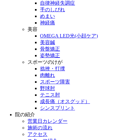
自律神経失調症
手のしびれ
めまい
神経痛
美容
OMEGA LED光(小顔ケア)
美容鍼
骨盤矯正
姿勢矯正
スポーツのけが
捻挫・打撲
肉離れ
スポーツ障害
野球肘
テニス肘
成長痛（オスグッド）
シンスプリント
院の紹介
営業日カレンダー
施術の流れ
アクセス