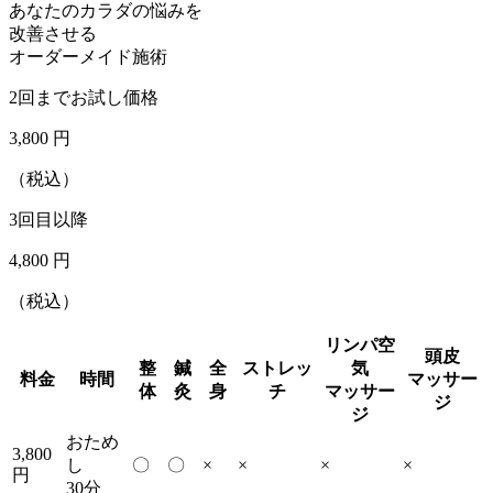
あなたのカラダの悩みを
改善させる
オーダーメイド施術
2回までお試し価格
3,800
円
（税込）
3回目以降
4,800
円
（税込）
リンパ空
頭皮
整
鍼
全
ストレッ
気
料金
時間
マッサー
体
灸
身
チ
マッサー
ジ
ジ
おため
3,800
し
〇
〇
×
×
×
×
円
30分