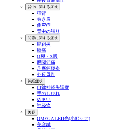
産後骨盤矯正
背中に関する症状
猫背
巻き肩
側弯症
背中の張り
関節に関する症状
腱鞘炎
膝痛
O脚・X脚
股関節痛
足底筋膜炎
外反母趾
神経症状
自律神経失調症
手のしびれ
めまい
神経痛
美容
OMEGA LED光(小顔ケア)
美容鍼