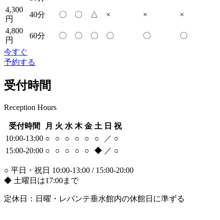
4,300
40分
〇
〇
△
×
×
×
円
4,800
60分
〇
〇
〇
〇
〇
〇
円
今すぐ
予約する
受付時間
Reception Hours
受付時間
月
火
水
木
金
土
日
祝
10:00-13:00
○
○
○
○
○
○
／
○
15:00-20:00
○
○
○
○
○
◆
／
○
○ 平日・祝日 10:00-13:00 / 15:00-20:00
◆ 土曜日は17:00まで
定休日：日曜・レバンテ垂水館内の休館日に準ずる