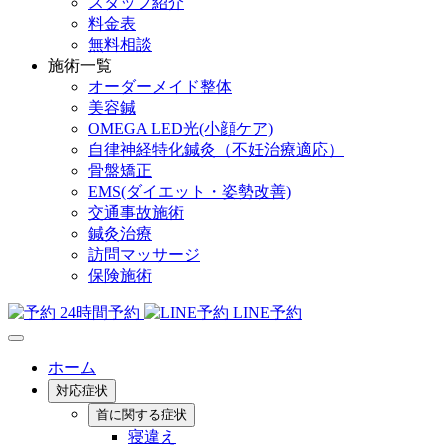
スタッフ紹介
料金表
無料相談
施術一覧
オーダーメイド整体
美容鍼
OMEGA LED光(小顔ケア)
自律神経特化鍼灸（不妊治療適応）
骨盤矯正
EMS(ダイエット・姿勢改善)
交通事故施術
鍼灸治療
訪問マッサージ
保険施術
24時間予約
LINE予約
ホーム
対応症状
首に関する症状
寝違え