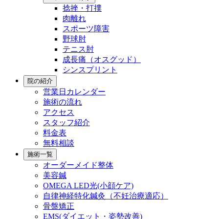
捻挫・打撲
肉離れ
スポーツ障害
野球肘
テニス肘
成長痛（オスグッド）
シンスプリント
院の紹介
営業日カレンダー
施術の流れ
アクセス
スタッフ紹介
料金表
無料相談
施術一覧
オーダーメイド整体
美容鍼
OMEGA LED光(小顔ケア)
自律神経特化鍼灸（不妊治療適応）
骨盤矯正
EMS(ダイエット・姿勢改善)