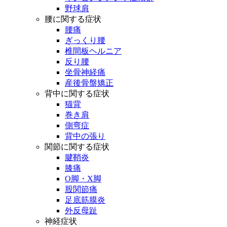
野球肩
腰に関する症状
腰痛
ぎっくり腰
椎間板ヘルニア
反り腰
坐骨神経痛
産後骨盤矯正
背中に関する症状
猫背
巻き肩
側弯症
背中の張り
関節に関する症状
腱鞘炎
膝痛
O脚・X脚
股関節痛
足底筋膜炎
外反母趾
神経症状