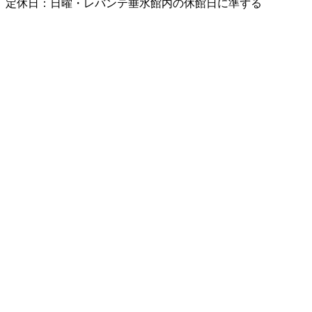
定休日：日曜・レバンテ垂水館内の休館日に準ずる