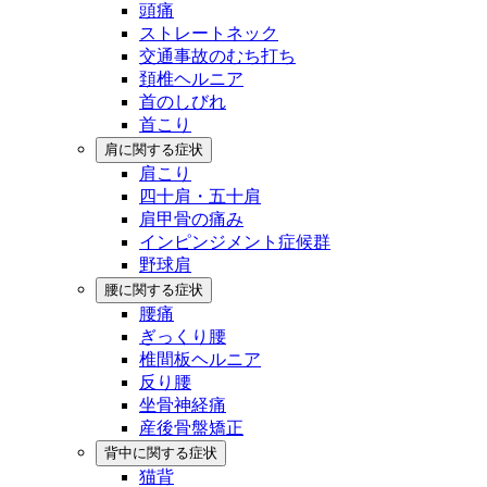
頭痛
ストレートネック
交通事故のむち打ち
頚椎ヘルニア
首のしびれ
首こり
肩に関する症状
肩こり
四十肩・五十肩
肩甲骨の痛み
インピンジメント症候群
野球肩
腰に関する症状
腰痛
ぎっくり腰
椎間板ヘルニア
反り腰
坐骨神経痛
産後骨盤矯正
背中に関する症状
猫背