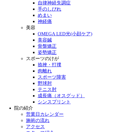
自律神経失調症
手のしびれ
めまい
神経痛
美容
OMEGA LED光(小顔ケア)
美容鍼
骨盤矯正
姿勢矯正
スポーツのけが
捻挫・打撲
肉離れ
スポーツ障害
野球肘
テニス肘
成長痛（オスグッド）
シンスプリント
院の紹介
営業日カレンダー
施術の流れ
アクセス