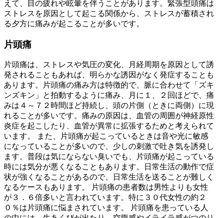
えて、目の疲れや眩暈を伴うことがあります。緊張型頭痛は
ストレスを原因として起こる関係から、ストレスが蓄積され
る夕方に痛みが起こることが多いです。
片頭痛
片頭痛は、ストレスや気圧の変化、月経周期を原因として誘
発されることもあれば、明らかな誘因がなく発症することも
あります。片頭痛の痛み方は特徴的で、脈に合わせて「ズキ
ンズキン」と拍動するように痛み、月に１、２回ほどで、痛
みは４～７２時間ほど持続し、頭の片側（ときに両側）に現
れることが多いです。痛みの原因は、血管の周囲が神経原性
炎症を起こしたり、血管が異常に拡張するためと考えられて
います。 また、片頭痛が起こっているときは音や光に敏感
になっていることが多いので、少しの刺激で吐き気を誘発し
ます。普段は気にならない臭いでも、片頭痛が起こっている
時には気分が悪くなることもあります。日常生活の動作で症
状が強くなることがあるので、日常生活を送ることが難しく
なるケースもあります。 片頭痛の患者数は男性よりも女性
が３．６倍多いと言われています。特に３０代女性の約２
０％は片頭痛に悩まされています。 片頭痛を患っている人
の中には、生あくびが出たり、空腹感やイライラ感がつのり