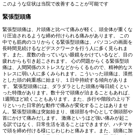
このような症状は当院で改善することが可能です
緊張型頭痛
緊張型頭痛は、片頭痛と比べて痛みが軽く、頭全体が重くな
り圧迫されるような締め付けられる痛みがあります。 この
中でも筋肉のコリからくる緊張型頭痛は、パソコンの画面を
長時間見続けるなどデスクワークを行う人に多く見られま
す。また、度数の合っていない眼鏡をかけているなど、目の
疲れからも引き起こされます。 心の問題からくる緊張型頭
痛は、人間関係のストレスなどからくるもので、精神的なス
トレスに弱い人に多くみられます。こういった頭痛は、漠然
とした頭の鈍重感に始まり、１日中持続する傾向がありま
す。 緊張型頭痛には、ダラダラとした頭痛が毎日続くとい
った特徴があります。数十分で頭痛が治まることもあれば、
1週間ほど続くこともあります。また、歩行や階段の上り下
りといった日常的な動作で痛みが変化することはありませ
ん。緊張型頭痛は突如始まり、後頭部を中心として側頭部や
首にかけて痛みだします。 激痛というほど強い痛みが起こ
る訳ではなく、日常生活を送ることはできますが、ハチマキ
で頭を締め付ける様にじわじわと痛みます。また、頭痛に加