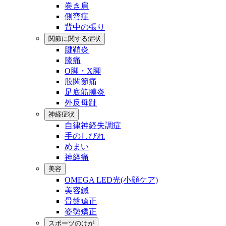
巻き肩
側弯症
背中の張り
関節に関する症状
腱鞘炎
膝痛
O脚・X脚
股関節痛
足底筋膜炎
外反母趾
神経症状
自律神経失調症
手のしびれ
めまい
神経痛
美容
OMEGA LED光(小顔ケア)
美容鍼
骨盤矯正
姿勢矯正
スポーツのけが