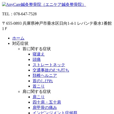
コ
ン
TEL：078-647-7528
テ
ン
〒655-0893 兵庫県神戸市垂水区日向1-4-1 レバンテ垂水1番館
ツ
1Ｆ
へ
ス
ホーム
キ
対応症状
ッ
首に関する症状
プ
寝違え
頭痛
ストレートネック
交通事故のむち打ち
頚椎ヘルニア
首のしびれ
首こり
肩に関する症状
肩こり
四十肩・五十肩
肩甲骨の痛み
インピンジメント症候群